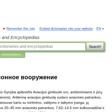
Remember this site
Embed dictionaries into your website
EN
s and Encyclopedias
Search!
Interpretations
ионное вооружение
tis
Gynyba
apibrėžtis
Aviacijos
ginkluotė
oro
,
antžeminiams
ir
jūrų
atomis
).
Artilerinę
aviacijos
ginkluotę
sudaro
aviacinės
patrankos
,
laiviuose
kartu
su
tvirtinimo
,
valdymo
ir
taikymo
įranga
,
jų
os
20
–
45
mm
aviacinės
patrankos
,
7
,
62
–
14
,
5
mm
kulkosvaidžiai
ir