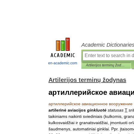
Academic Dictionarie
en-academic.com
Artilerijos terminų žodynas
Artilerijos terminų žodynas
артиллерийское авиац
артиллерийское
авиационное
вооружение
artilerinė
aviacijos
ginkluotė
statusas
T
sri
taikiniams
naikinti
sviediniais
(
kulkomis
,
gran
kulkosvaidžiai
ir
granatsvaidžiai
,
įmontuoti
or
šaudmenys
,
automatiniai
ginklai
.
Ppr
.
įtaisom