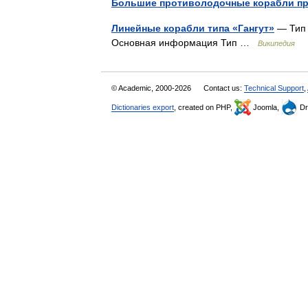
Большие противолодочные корабли пр
Линейные корабли типа «Гангут»
— Тип 
Основная информация Тип …
Википедия
© Academic, 2000-2026
Contact us:
Technical Support
,
Dictionaries export
, created on PHP,
Joomla,
Dr