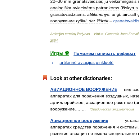
20
–
30
mm
granatsvaidžiai
;
jų
veiksmingasis
analogiška
aviacinėms
patrankoms
(
išskyrus
granatsvaidžiams
.
atitikmenys
:
angl
.
aircraft
вооружение
ryšiai
:
dar
žiūrėk
–
granatsvaidi
Artilerijos
terminų
žodynas
–
Vilnius:
Generolo
Jono
Žemaič
2004
.
Игры ⚽
Поможем написать реферат
artilerinė aviacijos ginkluotė
Look at other dictionaries:
АВИАЦИОННОЕ ВООРУЖЕНИЕ
— вид воо
аппаратах для поражения воздушных, наз
артиллерийское, авиационное ракетное (
вооружение.… …
Юридическая энциклопедия
Авиационное вооружение
— устанавлив
аппаратах средства поражения и системы
развития авиация не имела специальног