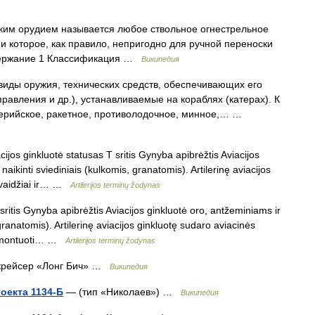
им орудием называется любое ствольное огнестрельное
и которое, как правило, непригодно для ручной переноски
одержание 1 Классификация …
Википедия
иды оружия, технических средств, обеспечивающих его
равления и др.), устанавливаемые на кораблях (катерах). К
лерийское, ракетное, противолодочное, минное,… …
cijos ginkluotė statusas T sritis Gynyba apibrėžtis Aviacijos
naikinti sviediniais (kulkomis, granatomis). Artilerinę aviacijos
osvaidžiai ir… …
Artilerijos terminų žodynas
ritis Gynyba apibrėžtis Aviacijos ginkluotė oro, antžeminiams ir
 granatomis). Artilerinę aviacijos ginkluotę sudaro aviacinės
i, įmontuoti… …
Artilerijos terminų žodynas
крейсер «Лонг Бич» …
Википедия
оекта 1134-Б
— (тип «Николаев») …
Википедия