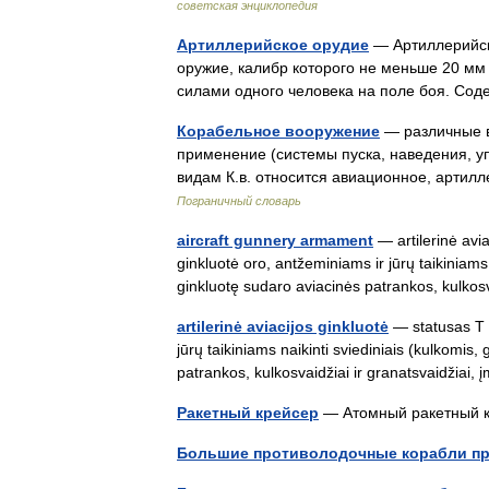
советская энциклопедия
Артиллерийское орудие
— Артиллерийск
оружие, калибр которого не меньше 20 мм 
силами одного человека на поле боя. С
Корабельное вооружение
— различные в
применение (системы пуска, наведения, уп
видам К.в. относится авиационное, артил
Пограничный словарь
aircraft gunnery armament
— artilerinė avia
ginkluotė oro, antžeminiams ir jūrų taikiniams 
ginkluotę sudaro aviacinės patrankos, kulk
artilerinė aviacijos ginkluotė
— statusas T s
jūrų taikiniams naikinti sviediniais (kulkomis,
patrankos, kulkosvaidžiai ir granatsvaidžia
Ракетный крейсер
— Атомный ракетный 
Большие противолодочные корабли пр