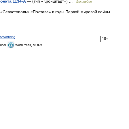
оекта 1134-А
— (тип «Кронштадт») …
Википедия
«Севастополь» «Полтава» в годы Первой мировой войны
Advertising
18+
upal,
WordPress, MODx.