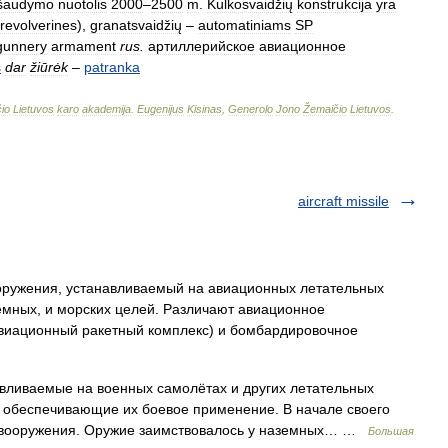
šaudymo
nuotolis
2000
–
2500
m
.
Kulkosvaidžių
konstrukcija
yra
revolverines
),
granatsvaidžių
–
automatiniams
SP
gunnery
armament
rus
.
артиллерийское
авиационное
s
dar
žiūrėk
–
patranka
io
Lietuvos
karo
akademija
.
Eugenijus
Kisinas
,
Generolo
Jono
Žemaičio
Lietuvos
.
aircraft missile
ружения, устанавливаемый на авиационных летательных
емных, и морских целей. Различают авиационное
авиационный ракетный комплекс) и бомбардировочное
аемые на военных самолётах и других летательных
, обеспечивающие их боевое применение. В начале своего
о вооружения. Оружие заимствовалось у наземных… …
Большая